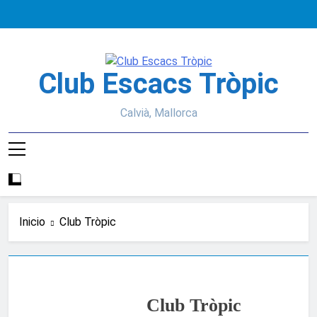
Saltar
al
contenido
Club Escacs Tròpic
Calvià, Mallorca
Inicio
Club Tròpic
Club Tròpic