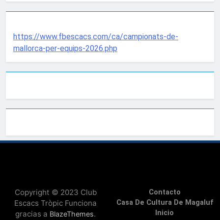
https://www.fbescacs.com/ca/campionats-de-
mallorca-per-equips-2026.php
Copyright © 2023 Club
Contacto
Escacs Tròpic Funciona
Casa De Cultura De Magaluf
Inicio
gracias a
.
BlazeThemes